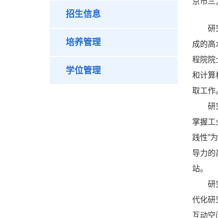
京市三
招生信息
研
培养管理
成的高
程院院
学位管理
和计算
取工作
研
掌握工
践性”
导力的
站。
研
代化研
互动空