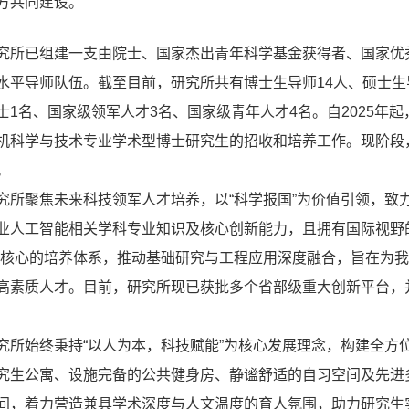
方共同建设。
究所
已组建一支由院士、国家杰出青年科学基金获得者、国家优
水平导师队伍。截至目前，研究所共有博士生导师14人、硕士生
士1名、国家级领军人才3名、国家级青年人才4名。自2025年起
机科学与技术专业学术型博士研究生的招收和培养工作。现阶段，
。
究所
聚焦未来科技领军人才培养，以“科学报国”为价值引领，致
业人工智能相关学科专业知识及核心创新能力，且拥有国际视野
为核心的培养体系，推动基础研究与工程应用深度融合，旨在为
高素质人才。目前，
研究所
现已获批多个省部级重大创新平台，并
究所
始终秉持“以人为本，科技赋能”为核心发展理念，构建全方
究生公寓、设施完备的公共健身房、静谧舒适的自习空间及先进
间，着力营造兼具学术深度与人文温度的育人氛围，助力研究生